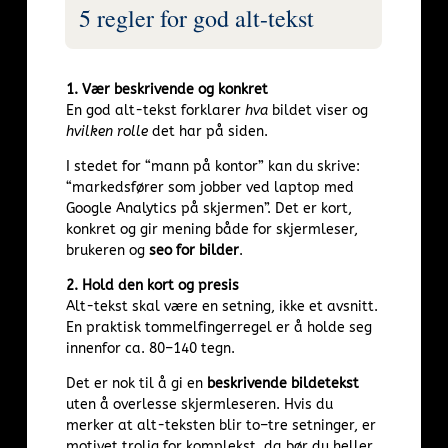
5 regler for god alt-tekst
1. Vær beskrivende og konkret
En god alt-tekst forklarer
hva
bildet viser og
hvilken rolle
det har på siden.
I stedet for “mann på kontor” kan du skrive:
“markedsfører som jobber ved laptop med
Google Analytics på skjermen”. Det er kort,
konkret og gir mening både for skjermleser,
brukeren og
seo for bilder
.
2. Hold den kort og presis
Alt-tekst skal være en setning, ikke et avsnitt.
En praktisk tommelfingerregel er å holde seg
innenfor ca. 80–140 tegn.
Det er nok til å gi en
beskrivende bildetekst
uten å overlesse skjermleseren. Hvis du
merker at alt-teksten blir to–tre setninger, er
motivet trolig for komplekst, da bør du heller