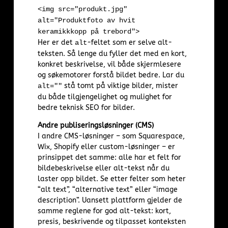
<
img
src
=
"produkt.jpg"
alt
=
"Produktfoto av hvit
keramikkkopp på trebord"
>
Her er det
-feltet som er selve alt-
alt
teksten. Så lenge du fyller det med en kort,
konkret beskrivelse, vil både skjermlesere
og søkemotorer forstå bildet bedre. Lar du
stå tomt på viktige bilder, mister
alt=""
du både tilgjengelighet og mulighet for
bedre teknisk SEO for bilder.
Andre publiseringsløsninger (CMS)
I andre CMS-løsninger – som Squarespace,
Wix, Shopify eller custom-løsninger – er
prinsippet det samme: alle har et felt for
bildebeskrivelse eller alt-tekst når du
laster opp bildet. Se etter felter som heter
“alt text”, “alternative text” eller “image
description”. Uansett plattform gjelder de
samme reglene for god alt-tekst: kort,
presis, beskrivende og tilpasset konteksten