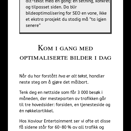
alt-tekst med en gang: én setning, konkret
og tilpasset siden. Da blir
bildeoptimalisering for SEO en vane, ikke
et ekstra prosjekt du stadig må “ta igjen
senere”
Kom i gang med
optimaliserte bilder i dag
Når du har forstått
hva er alt tekst
, handler
neste steg om å gjøre det målbart.
Tenk deg en nettside som får 3 000 besøk i
måneden, der mesteparten av trafikken går
til tre hovedsider: forsiden, en tjenesteside og
én nøkkelartikkel.
Hos
Xaviour Entertainment
ser vi ofte at disse
få sidene står for 60-80 % av all trafikk og