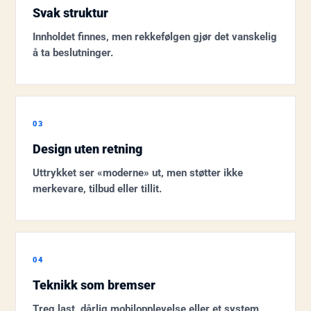
Svak struktur
Innholdet finnes, men rekkefølgen gjør det vanskelig
å ta beslutninger.
03
Design uten retning
Uttrykket ser «moderne» ut, men støtter ikke
merkevare, tilbud eller tillit.
04
Teknikk som bremser
Treg last, dårlig mobilopplevelse eller et system