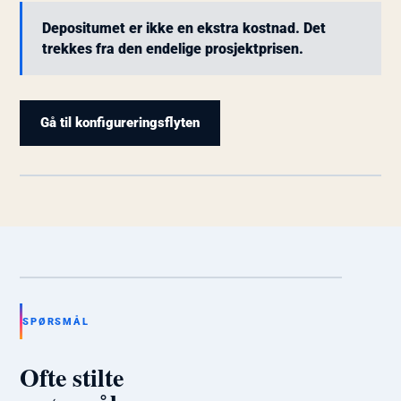
Depositumet er ikke en ekstra kostnad. Det
trekkes fra den endelige prosjektprisen.
Gå til konfigureringsflyten
X.E EMPLOYEE
Går gjennom oppstart
og neste steg.
Illustrasjon kommer · 3:4
X.E EMPLOYEE
SPØRSMÅL
Gjennomgår revisjon og
avklaringer.
Illustrasjon kommer · 1:1
Ofte stilte