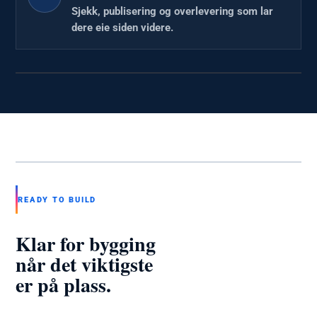
Sjekk, publisering og overlevering som lar
dere eie siden videre.
X.E EMPLOYEE
Vurderer
prosjektbriefen før
første linje kode.
Illustrasjon kommer · 1:1
X.E EMPLOYEE
Peker på planen. Klar
READY TO BUILD
for bygging.
Illustrasjon kommer · 3:4
Klar for bygging
når det viktigste
er på plass.