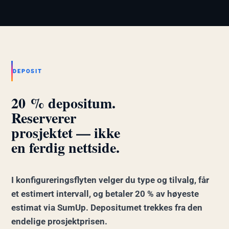
X.E EMPLOYEE
Rolig i midten mens
kaos skjer rundt.
Illustrasjon kommer · 4:5
DEPOSIT
20 % depositum.
Reserverer
prosjektet — ikke
en ferdig nettside.
I konfigureringsflyten velger du type og tilvalg, får
et estimert intervall, og betaler 20 % av høyeste
estimat via SumUp. Depositumet trekkes fra den
endelige prosjektprisen.