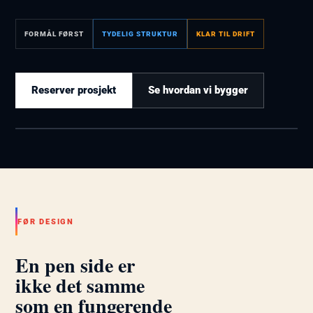
FORMÅL FØRST
TYDELIG STRUKTUR
KLAR TIL DRIFT
Reserver prosjekt
Se hvordan vi bygger
X.E EMPLOYEE
Sent kveld. Banana-
laptop. Arbeidet pågår.
Illustrasjon kommer · 4:5
FØR DESIGN
En pen side er
ikke det samme
som en fungerende