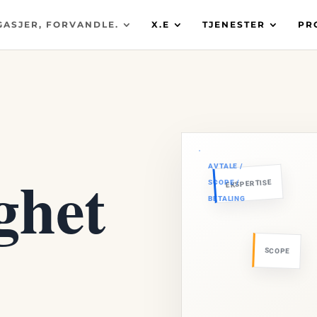
GASJER, FORVANDLE.
X.E
TJENESTER
PR
ghet
EKSPERTISE
SCOPE