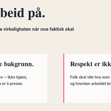
beid på.
e virkeligheten når noe faktisk skal
kke bakgrunn.
Respekt er ikk
es — ikke kjønn,
Folk skal vite hva som
n er å presse.
og hvordan arbeidet b