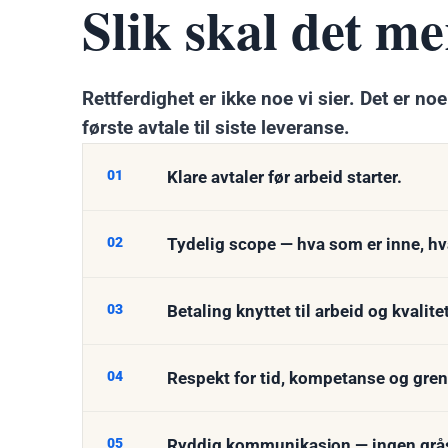
Slik skal det me
Rettferdighet er ikke noe vi sier. Det er n
første avtale til siste leveranse.
01
Klare avtaler før arbeid starter.
02
Tydelig scope — hva som er inne, hv
03
Betaling knyttet til arbeid og kvalite
04
Respekt for tid, kompetanse og gren
05
Ryddig kommunikasjon — ingen grås