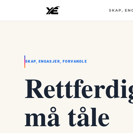
SKAP, EN
SKAP, ENGASJER, FORVANDLE
Rettferdi
må tåle