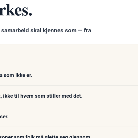
rkes.
oe samarbeid skal kjennes som — fra
a som ikke er.
t, ikke til hvem som stiller med det.
ser.
oner som folk må gjette seg gjennom.