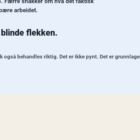
. Færre snakker om hva det faktisk
 bære arbeidet.
blinde flekken.
gså behandles riktig. Det er ikke pynt. Det er grunnlaget 