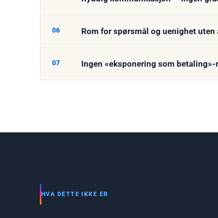
06
Rom for spørsmål og uenighet uten at
07
Ingen «eksponering som betaling»-m
HVA DETTE IKKE ER